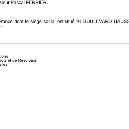
onsieur Pascal FERRIER.
France dont le siège social est situé 91 BOULEVARD HAUS
91
tions
ôts et de Résolution
lles