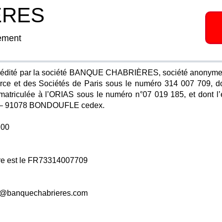
ERES
ement
t édité par la société BANQUE CHABRIÈRES, société anonyme a
e et des Sociétés de Paris sous le numéro 314 007 709, dont
atriculée à l’ORIAS sous le numéro n°07 019 185, et dont l’é
res – 91078 BONDOUFLE cedex.
 00
re est le FR73314007709
v@banquechabrieres.com